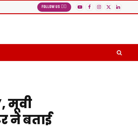
FOLLOW US 👉🏻
YouTube
Facebook
Instagram
X
LinkedIn
(Twitter)
, मूवी
र ने बताई