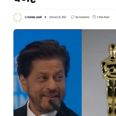
By
Keshav Joshi
February 15, 2024
No Comments
3 Mins Read