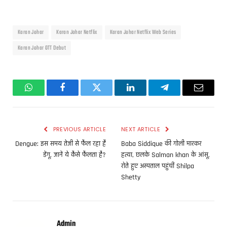
Karan Johar
Karan Johar Netflix
Karan Johar Netflix Web Series
Karan Johar OTT Debut
WhatsApp
Facebook
Twitter
LinkedIn
Telegram
Email
PREVIOUS ARTICLE
NEXT ARTICLE
Dengue: इस समय तेजी से फैल रहा है
Baba Siddique की गोली मारकर
डेंगू, जानें ये कैसे फैलता है?
हत्या, छलके Salman khan के आंसू,
रोते हुए अस्पताल पहुंचीं Shilpa
Shetty
Admin