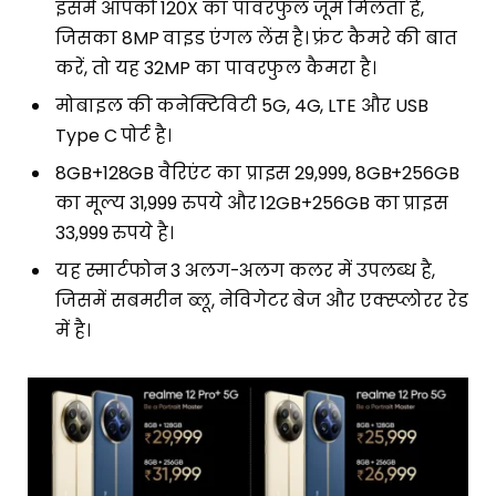
इसमें आपको 120X का पावरफुल जूम मिलता है,
जिसका 8MP वाइड एंगल लेंस है। फ्रंट कैमरे की बात
करें, तो यह 32MP का पावरफुल कैमरा है।
मोबाइल की कनेक्टिविटी 5G, 4G, LTE और USB
Type C पोर्ट है।
8GB+128GB वैरिएंट का प्राइस 29,999, 8GB+256GB
का मूल्य 31,999 रुपये और 12GB+256GB का प्राइस
33,999 रुपये है।
यह स्मार्टफोन 3 अलग-अलग कलर में उपलब्ध है,
जिसमें सबमरीन ब्लू, नेविगेटर बेज और एक्स्प्लोरर रेड
में है।