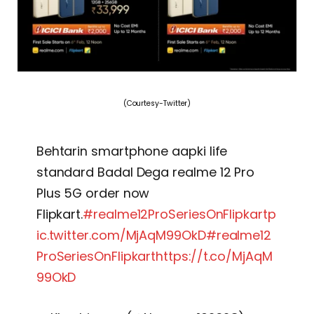
(Courtesy-Twitter)
Behtarin smartphone aapki life
standard Badal Dega realme 12 Pro
Plus 5G order now
Flipkart.
#realme12ProSeriesOnFlipkart
p
ic.twitter.com/MjAqM99OkD
#realme12
ProSeriesOnFlipkart
https://t.co/MjAqM
99OkD