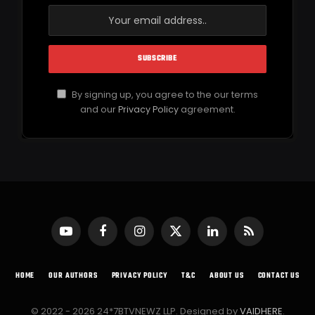
By signing up, you agree to the our terms
and our
Privacy Policy
agreement.
YouTube
Facebook
Instagram
X
LinkedIn
RSS
(Twitter)
HOME
OUR AUTHORS
PRIVACY POLICY
T&C
ABOUT US
CONTACT US
© 2022 - 2026 24*7BTVNEWZ LLP. Designed by
VAIDHERE
.