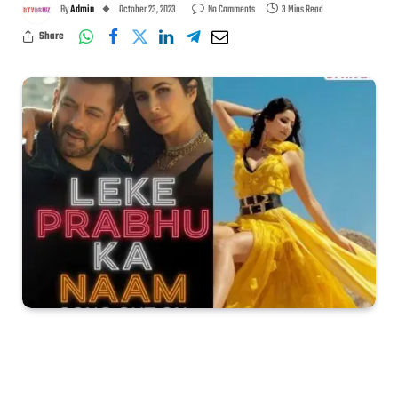
By
Admin
October 23, 2023
No Comments
3 Mins Read
Share