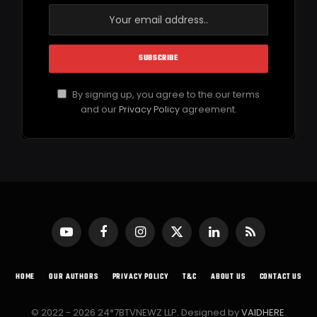
By signing up, you agree to the our terms
and our
Privacy Policy
agreement.
YouTube
Facebook
Instagram
X
LinkedIn
RSS
(Twitter)
HOME
OUR AUTHORS
PRIVACY POLICY
T&C
ABOUT US
CONTACT US
© 2022 - 2026 24*7BTVNEWZ LLP. Designed by
VAIDHERE
.