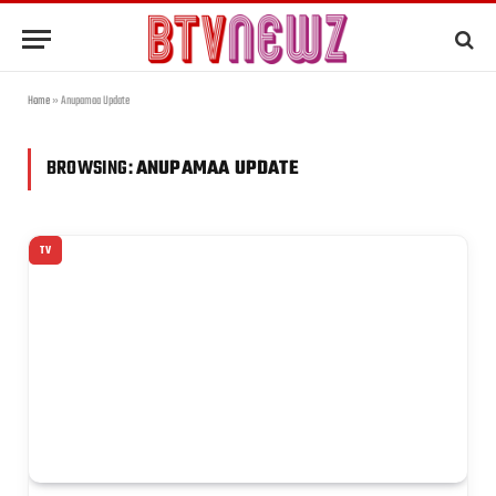
Home
»
Anupamaa Update
BROWSING:
ANUPAMAA UPDATE
TV