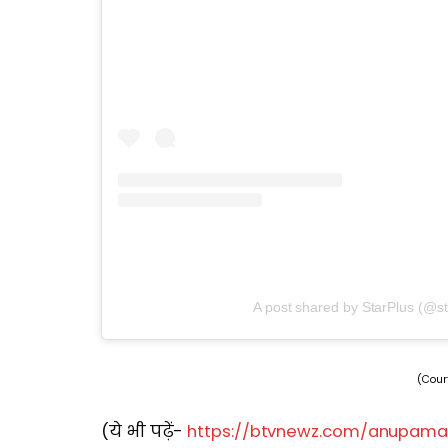
A post shared by StarPlus (@st
(Cour
(ये भी पढ़ें-
https://btvnewz.com/anupama-