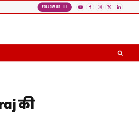
FOLLOW US 👉🏻
YouTube
Facebook
Instagram
X
LinkedIn
(Twitter)
raj की