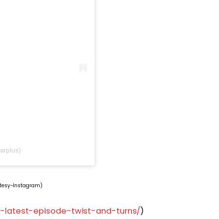
arplus)
tesy-Instagram)
latest-episode-twist-and-turns/
)