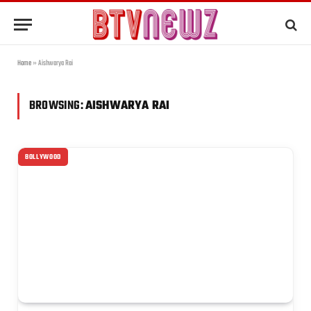
Home
»
Aishwarya Rai
BROWSING:
AISHWARYA RAI
BOLLYWOOD