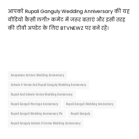
आपको Rupali Ganguly Wedding Anniversary की यह
वीडियो कैसी लगी? कमेंट में जरूर बताएं और इसी तरह
की टीवी अपडेट के लिए BTVNEWZ पर बने रहें।
Anupamaa Actress Wedding Anniversary
Ashwin K Verma And Rupali Ganguly Wedding Anniversary
Rupali And Ashwin Verma Wedding Anniversary
Rupali Ganguli Marriage Anniversary
Rupali Ganguli Wedding Anniversary
Rupali Ganguli Wedding Anniversary Pic
Rupali Ganguly
Rupali Ganguly Ashwin K Verma Wedding Anniversary