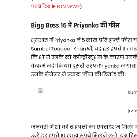
परवरिश ► BTVNEWZ
)
Bigg Boss 16 में Priyanka की फीस
शुरूआत में Priyanka ने 5 लाख प्रति हफ्ते फीस च
Sumbul Touqeer Khan थीं, वह हर हफ्ते 11 लाख प
कि शो में उनके लो कॉन्ट्रीब्यूशन के कारण 
कंफर्म नहीं किया। दूसरी तरफ Priyanka लगातार 
उनके मैनेजर ने ज्यादा फीस की डिमांड की।
(Cour
जनवरी में शो को 6 हफ्तों का एक्सटेंशन मिला
उन्हें हर हफ्ते 10 लाख रूपये मिलने लगे। इस हिस