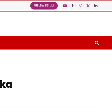
FOLLOW US 👉🏻
YouTube
Facebook
Instagram
X
LinkedIn
(Twitter)
nka