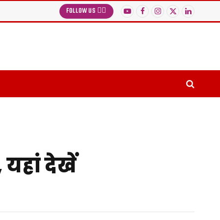
FOLLOW US 👉🏻
YouTube
Facebook
Instagram
X
LinkedIn
(Twitter)
हां देखें