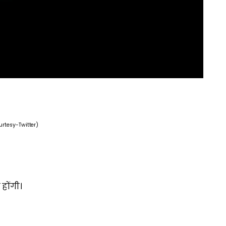
urtesy-Twitter)
 होंगी।