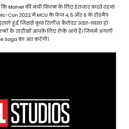
ं कि Marvel की नयी फिल्म के लिए इंतजार करते रहना
c-Con 2022 में MCU के फेज 4, 5 और 6 के रोडमैप
ालें हुईं, जिससे कुछ रिलीज़ कैलेंडर अस्त-व्यस्त हो
मों के तारीखों आपके लिए लेके आये हैं। जिनमें अगली
se Saga का अंत करेंगी।