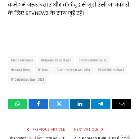
कमेंट में जरूर बताएं और बॉलीवुड से जुड़ी ऐसी जानकारी
के लिए BTVNEWZ के साथ जुड़ें रहें।
Ankita Lokhande
Bollywood Celeb Diwali
Diwali Celebration TV
Munmun Dutta
TV Actor
TV Actros Deepawali 2023
TV Celebrities Diwali
TV Celebrities Diwali 2023
WhatsApp
Facebook
Twitter
LinkedIn
Telegram
Email
PREVIOUS ARTICLE
NEXT ARTICLE
Shehnaaz Gill ने किए ‘बाबा बद्रीनाथ’
Alia-Kareena KWK 8: शो में दिखेगी