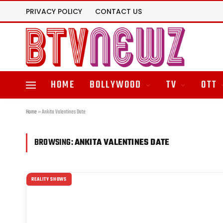
PRIVACY POLICY
CONTACT US
HOME
BOLLYWOOD
TV
OTT
Home
»
Ankita Valentines Date
BROWSING:
ANKITA VALENTINES DATE
REALITY SHOWS