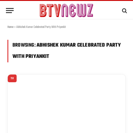
Home
»
Abhishek Kumar Celebrated Party With Priyankit
BROWSING:
ABHISHEK KUMAR CELEBRATED PARTY
WITH PRIYANKIT
TV