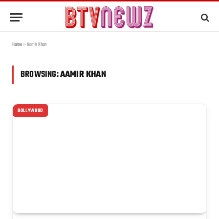
Home
»
Aamir Khan
BROWSING:
AAMIR KHAN
BOLLYWOOD