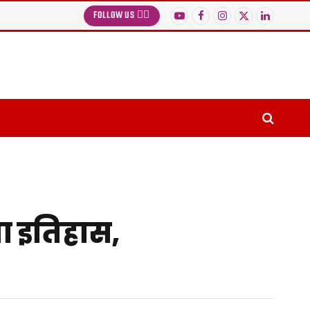
FOLLOW US 👉🏻
YouTube
Facebook
Instagram
X
LinkedIn
(Twitter)
ा इतिहास,