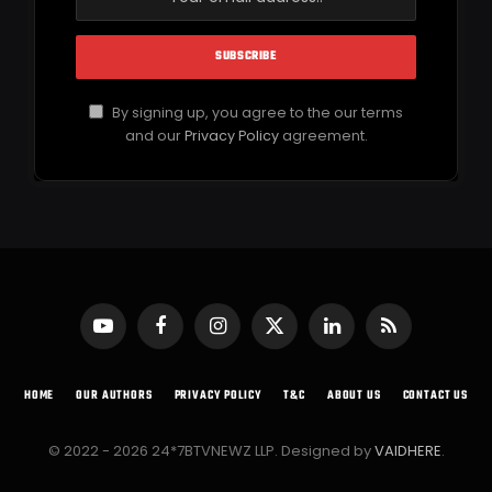
By signing up, you agree to the our terms
and our
Privacy Policy
agreement.
YouTube
Facebook
Instagram
X
LinkedIn
RSS
(Twitter)
HOME
OUR AUTHORS
PRIVACY POLICY
T&C
ABOUT US
CONTACT US
© 2022 - 2026 24*7BTVNEWZ LLP. Designed by
VAIDHERE
.