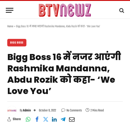
Home
»
Bigg Boss 16 में नजर आएंगी Rashmika Mandanna, Abdu Rozik को कहा- ‘We Love You’
BIGG BOSS
Bigg Boss 16 में नजर आएंगी
Rashmika Mandanna,
Abdu Rozik को कहा- ‘We
Love You’
By
Admin
October 8, 2022
No Comments
2 Mins Read
Share