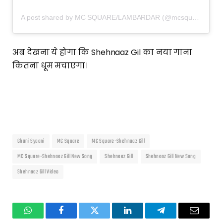
A post shared by MC SQUARE/LAMBARDAR (@mcsquare7000)
अब देखना ये होगा कि Shehnaaz Gil का नया गाना
कितना धूम मचाएगा।
Ghani Syaani
MC Square
MC Square-Shehnaaz Gill
MC Square-Shehnaaz Gill New Song
Shehnaaz Gill
Shehnaaz Gill New Song
Shehnaaz Gill Video
WhatsApp
Facebook
Twitter
LinkedIn
Telegram
Email