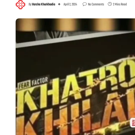
By
Varsha Kharkhodia
April 2, 2024
No Comments
2 Mins Read