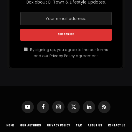
Box about B-Town & Lifestyle updates.
By signing up, you agree to the our terms
and our
Privacy Policy
agreement.
YouTube
Facebook
Instagram
X
LinkedIn
RSS
(Twitter)
HOME
OUR AUTHORS
PRIVACY POLICY
T&C
ABOUT US
CONTACT US