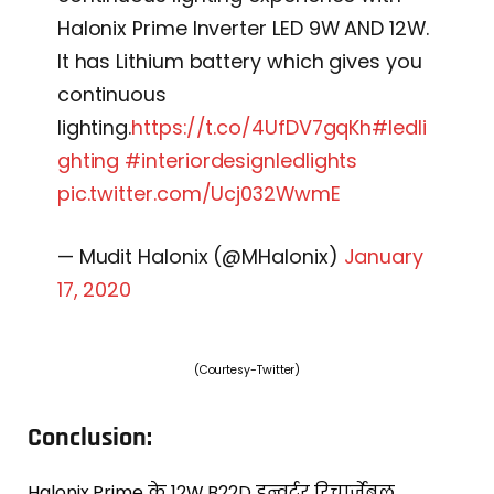
Halonix Prime Inverter LED 9W AND 12W.
It has Lithium battery which gives you
continuous
lighting.
https://t.co/4UfDV7gqKh
#ledli
ghting
#interiordesignledlights
pic.twitter.com/Ucj032WwmE
— Mudit Halonix (@MHalonix)
January
17, 2020
(Courtesy-Twitter)
Conclusion:
Halonix Prime के 12W B22D इन्वर्टर रिचार्जेबल