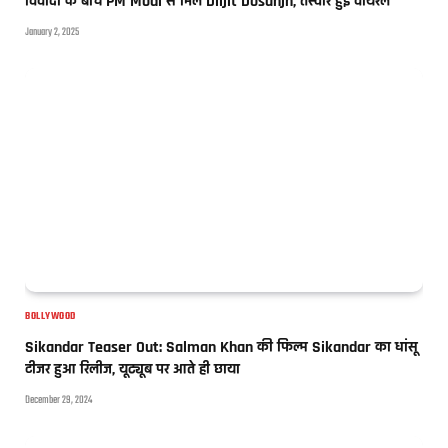
विवादों के बीच PM Modi से मिले Diljit Dosanjh, तस्वीरें हुईं वायरल
January 2, 2025
BOLLYWOOD
Sikandar Teaser Out: Salman Khan की फिल्म Sikandar का धांसू
टीजर हुआ रिलीज, यूट्यूब पर आते ही छाया
December 29, 2024