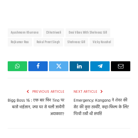
Ayushmann Khurrana
Chhatriwali
Desi Vibes With Shehnaaz Gill
Rajkumar Rao
Rakul Preet Singh
Shehnaaz Gill
Vicky Kaushal
WhatsApp
Facebook
Twitter
LinkedIn
Telegram
Email
PREVIOUS ARTICLE
NEXT ARTICLE
Bigg Boss 16 : एक बार फिर Tina पर
Emergency: Kangana ने शेयर की
बरसें भाईजान, क्या घर से चली जायेंगी
सेट की कुछ तस्वीरें, कहा-फिल्म के लिए
अदाकारा?
गिरवी रखी थी संपत्ति