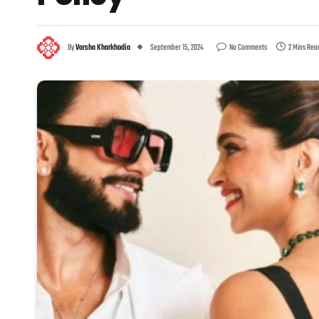
By
Varsha Kharkhodia
September 15, 2024
No Comments
2 Mins Rea