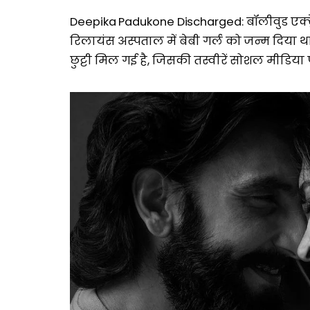
Deepika Padukone Discharged: बॉलीवुड एक्ट्
रिलायंस अस्पताल में बेबी गर्ल को जन्म दिया था।
छुट्टी मिल गई है, जिसकी तस्वीरें सोशल मीडिया 