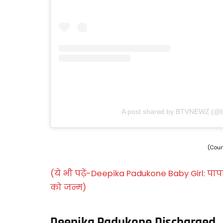
A post shared by BTVNEWZ (@
(Cour
(ये भी पढ़ें-Deepika Padukone Baby Girl: पा
को जन्म)
Deepika Padukone Discharged