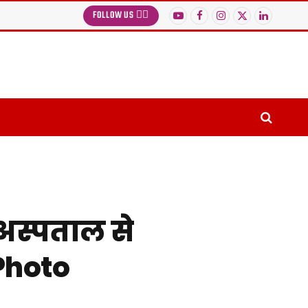
FOLLOW US 👉🏻
YouTube
Facebook
Instagram
X
LinkedIn
(Twitter)
अस्पताल से
 Photo