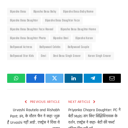
Bipasha Basu
Bipasha Basu Baby
Bipasha Basu Baby Name
Bipasha Basu Daughter
Bipasha Basu Daughter Face
Bipasha Basu Daughter Face Reveal
Bipasha Basu Daughter Name
Bipasha Basu Daughter Photo
Bipasha Devi
Bipasha Karan
Bollywood Actress
Bollywood Celebs
Bollywood Couple
Bollywood Star Kids
Devi
Devi Basu Singh Grover
Karan Singh Grover
WhatsApp
Facebook
Twitter
LinkedIn
Telegram
Email
PREVIOUS ARTICLE
NEXT ARTICLE
Urvashi Rautela and Rishabh
Priyanka Chopra Daughter: PC ने
Pant: IPL के दौरान फैन ने कहा ‘शुक्र
बेटी Malti संग किए सिद्धिविनायक के
है Urvashi नहीं आईं’, एक्ट्रेस ने दिया ये
दर्शन, एक्ट्रेस ने कहा- बेटी की फर्स्ट