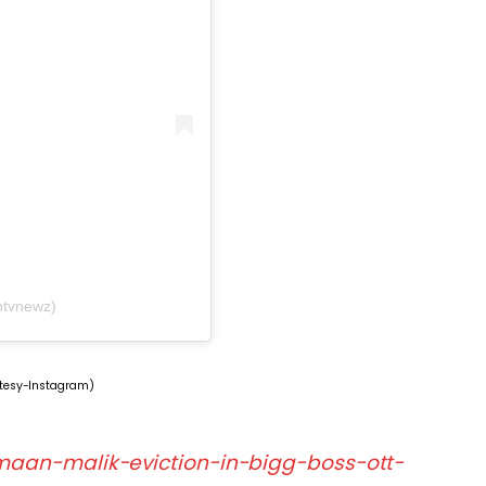
btvnewz)
tesy-Instagram)
armaan-malik-eviction-in-bigg-boss-ott-