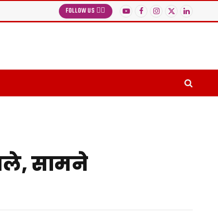
FOLLOW US 👉🏻
YouTube
Facebook
Instagram
X
LinkedIn
(Twitter)
ले, सामने