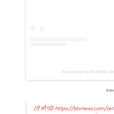
A post shared by BTVNEWZ (@
(Cour
(ये भी पढ़ें-https://btvnewz.com/