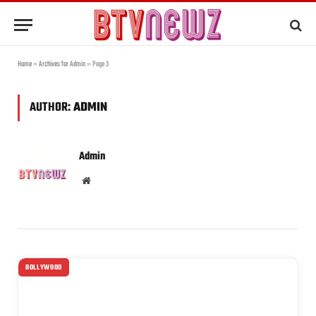
Home
»
Archives for Admin
»
Page 3
AUTHOR:
ADMIN
Admin
Website
BOLLYWOOD