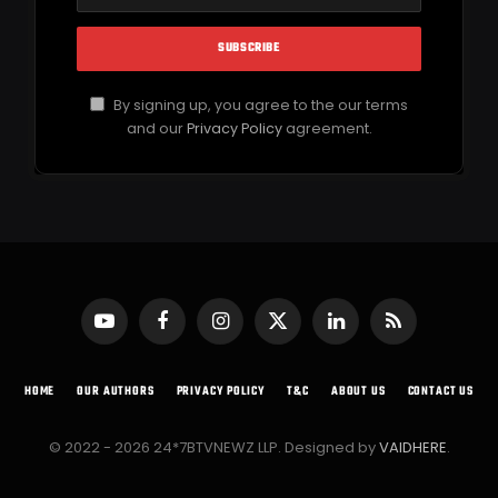
By signing up, you agree to the our terms
and our
Privacy Policy
agreement.
YouTube
Facebook
Instagram
X
LinkedIn
RSS
(Twitter)
HOME
OUR AUTHORS
PRIVACY POLICY
T&C
ABOUT US
CONTACT US
© 2022 - 2026 24*7BTVNEWZ LLP. Designed by
VAIDHERE
.