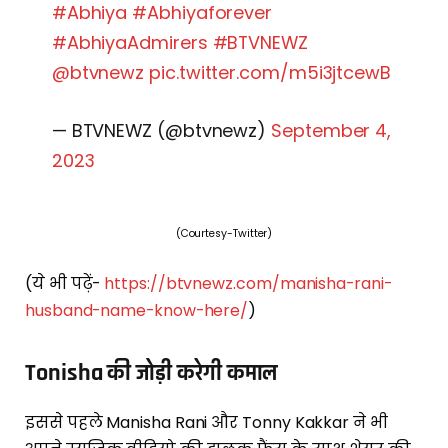
#Abhiya
#Abhiyaforever
#AbhiyaAdmirers
#BTVNEWZ
@btvnewz
pic.twitter.com/m5i3jtcewB
— BTVNEWZ (@btvnewz)
September 4,
2023
(Courtesy-Twitter)
(ये भी पढ़ें-
https://btvnewz.com/manisha-rani-
husband-name-know-here/
)
Tonisha की जोड़ी करेगी कमाल
इससे पहले Manisha Rani और Tonny Kakkar ने भी