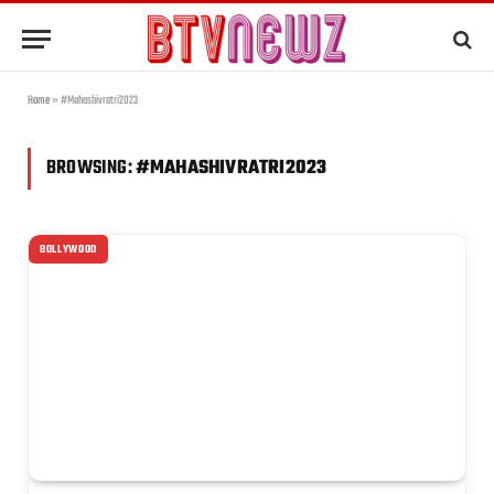
Home
»
#Mahashivratri2023
BROWSING:
#MAHASHIVRATRI2023
BOLLYWOOD