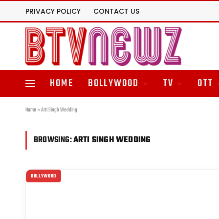
PRIVACY POLICY
CONTACT US
HOME
BOLLYWOOD
TV
OTT
Home
»
Arti Singh Wedding
BROWSING:
ARTI SINGH WEDDING
BOLLYWOOD