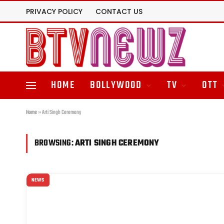
PRIVACY POLICY
CONTACT US
HOME
BOLLYWOOD
TV
OTT
Home
»
Arti Singh Ceremony
BROWSING:
ARTI SINGH CEREMONY
NEWS