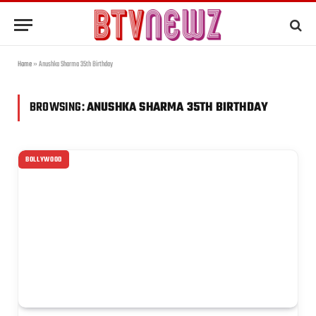
Home
»
Anushka Sharma 35th Birthday
BROWSING:
ANUSHKA SHARMA 35TH BIRTHDAY
BOLLYWOOD