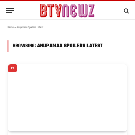
Home
»
Anupamaa Spoilers Latest
BROWSING:
ANUPAMAA SPOILERS LATEST
TV