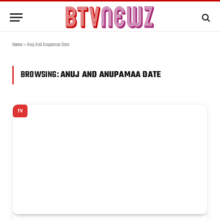
Home
»
Anuj And Anupamaa Date
BROWSING:
ANUJ AND ANUPAMAA DATE
TV