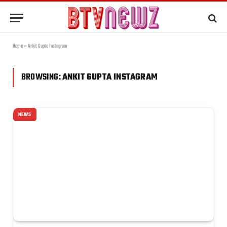
Home
»
Ankit Gupta Instagram
BROWSING:
ANKIT GUPTA INSTAGRAM
NEWS