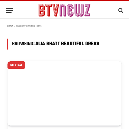
Home
»
Alia Bhatt Beautiful Dress
BROWSING:
ALIA BHATT BEAUTIFUL DRESS
SO-VIRAL