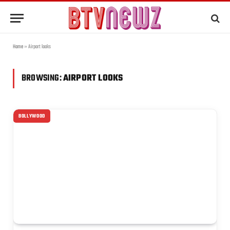
Home
»
Airport looks
BROWSING:
AIRPORT LOOKS
BOLLYWOOD