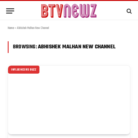
Home
»
Abhishek Malhan New Channel
BROWSING:
ABHISHEK MALHAN NEW CHANNEL
INFLUENCERS BUZZ