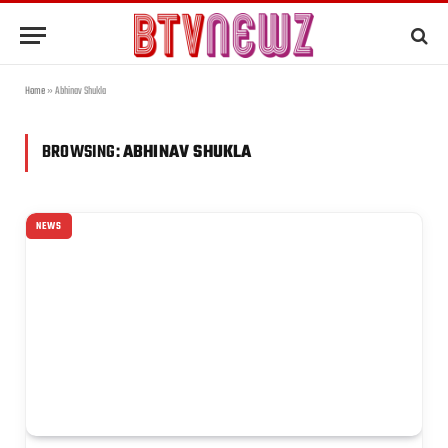
Home
»
Abhinav Shukla
BROWSING:
ABHINAV SHUKLA
NEWS