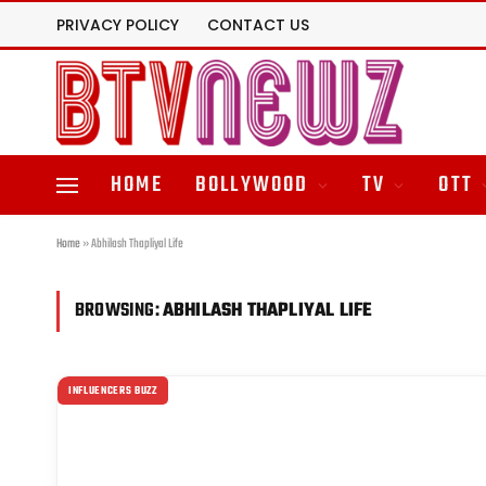
PRIVACY POLICY
CONTACT US
HOME
BOLLYWOOD
TV
OTT
Home
»
Abhilash Thapliyal Life
BROWSING:
ABHILASH THAPLIYAL LIFE
INFLUENCERS BUZZ