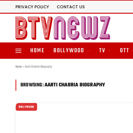
PRIVACY POLICY
CONTACT US
HOME
BOLLYWOOD
TV
OTT
Home
»
Aarti Chabria Biography
BROWSING:
AARTI CHABRIA BIOGRAPHY
BOLLYWOOD