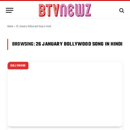
Home
»
26 January Bollywood Song in Hindi
BROWSING:
26 JANUARY BOLLYWOOD SONG IN HINDI
BOLLYWOOD