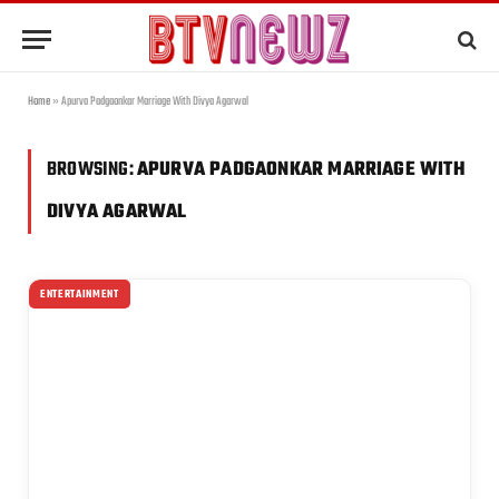
Home
»
Apurva Padgaonkar Marriage With Divya Agarwal
BROWSING:
APURVA PADGAONKAR MARRIAGE WITH
DIVYA AGARWAL
ENTERTAINMENT