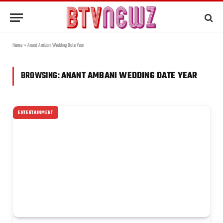
Home
»
Anant Ambani Wedding Date Year
BROWSING:
ANANT AMBANI WEDDING DATE YEAR
ENTERTAINMENT