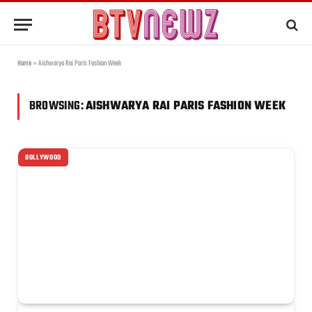
Home
»
Aishwarya Rai Paris Fashion Week
BROWSING:
AISHWARYA RAI PARIS FASHION WEEK
BOLLYWOOD