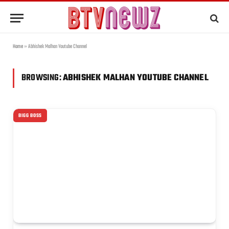
Home
»
Abhishek Malhan Youtube Channel
BROWSING:
ABHISHEK MALHAN YOUTUBE CHANNEL
BIGG BOSS