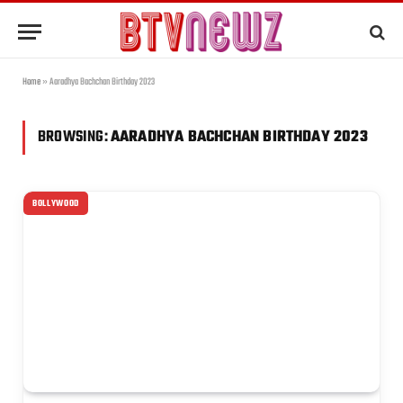
Home
»
Aaradhya Bachchan Birthday 2023
BROWSING:
AARADHYA BACHCHAN BIRTHDAY 2023
BOLLYWOOD