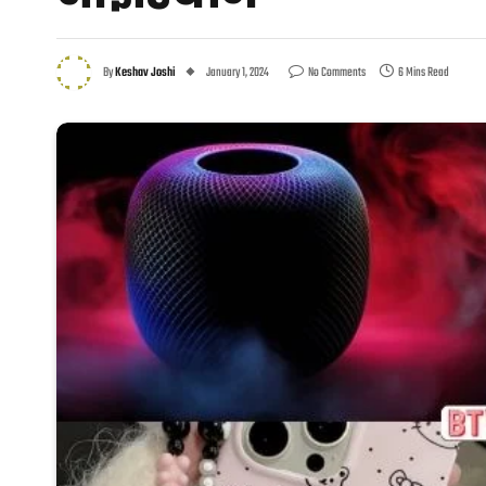
By
Keshav Joshi
January 1, 2024
No Comments
6 Mins Read