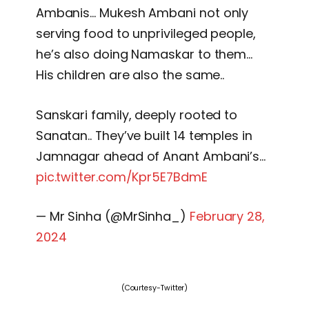
Ambanis… Mukesh Ambani not only
serving food to unprivileged people,
he’s also doing Namaskar to them…
His children are also the same..
Sanskari family, deeply rooted to
Sanatan.. They’ve built 14 temples in
Jamnagar ahead of Anant Ambani’s…
pic.twitter.com/Kpr5E7BdmE
— Mr Sinha (@MrSinha_)
February 28,
2024
(Courtesy-Twitter)